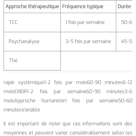
Approche thérapeutique
Fréquence typique
Durée d
TCC
1 fois par semaine
50-60
Psychanalyse
3-5 fois par semaine
45-50
Thé
rapie systémique1-2 fois par mois60-90 minutes6-12
moisEMDR1-2 fois par semaine60-90 minutes3-6
moisApproche humaniste1 fois par semaine50-60
minutesVariable
Il est important de noter que ces informations sont des
moyennes et peuvent varier considérablement selon les